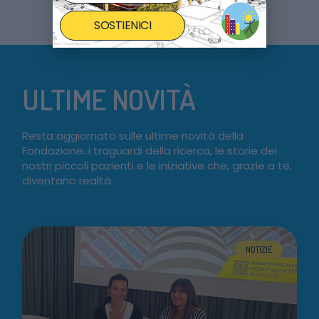
SOSTIENICI
ULTIME NOVITÀ
Resta aggiornato sulle ultime novità della
Fondazione: i traguardi della ricerca, le storie dei
nostri piccoli pazienti e le iniziative che, grazie a te,
diventano realtà.
NOTIZIE