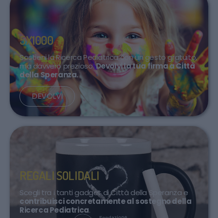
5X1000
Sostieni la Ricerca Pediatrica con un gesto gratuito,
ma davvero prezioso.
Devolvi la tua firma a Città
della Speranza.
DEVOLVI
REGALI SOLIDALI
Scegli tra i tanti gadget di Città della Speranza e
contribuisci concretamente al sostegno della
Ricerca Pediatrica
.