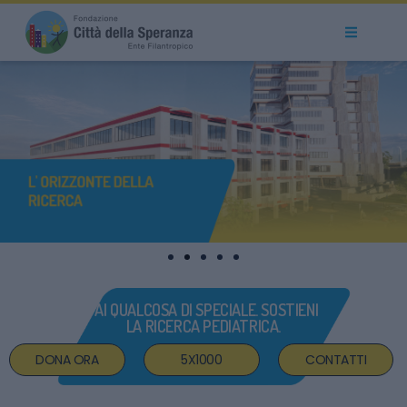
SCOPRI
DI PIÙ
FAI QUALCOSA DI SPECIALE. SOSTIENI
LA RICERCA PEDIATRICA.
DONA ORA
5X1000
CONTATTI