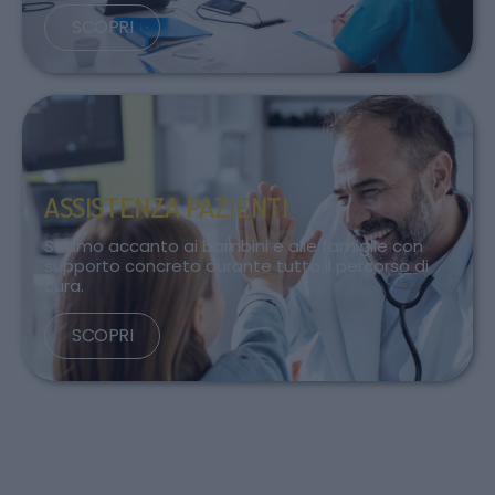
SCOPRI
ASSISTENZA PAZIENTI
Stiamo accanto ai bambini e alle famiglie con
supporto concreto durante tutto il percorso di
cura.
SCOPRI