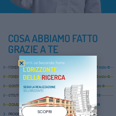
COSA ABBIAMO FATTO
GRAZIE A TE
FONDI RACCOLTI DAL 1994
oltre 57 mln €
FONDI X RICERCA SCIENTIFICA
oltre 26 mln €
CONTRIBUITI 5×1000
39 mln €
STRUTTURE SANITARIE REALIZZATE
206
COMUNI GEMELLATI
169
SCOPRI
PROGETTI DI RICERCA FINANZIATI