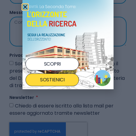
Messaggio
Privacy e Policy
Sono a conoscenza che i dati acquisiti con il
SCOPRI
presente modulo saranno trattati nel rispetto
del D. Lgs. 196/2003 e Reg UE 679/2016 in materia
SOSTIENICI
di trattamento dei dati personali
Newsletter
Chiedo di essere iscritto alla lista mail per
essere aggiornato tramite newsletter