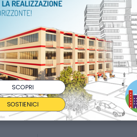
ORARI
20:00
LUOGO
Albig
COSTO
GRA
Ag
SCOPRI
CONDIVIDI
SOSTIENICI