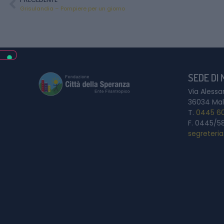
Grisulandia – Pompiere per un giorno
SEDE DI
Via Alessa
36034 Mal
T.
0445 6
F. 0445/5
segreteri