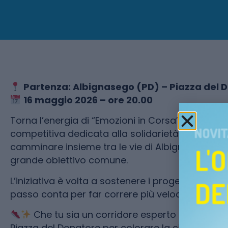
Partenza: Albignasego (PD) – Piazza del 
16 maggio 2026 – ore 20.00
Torna l’energia di “Emozioni in Corsa”, la manif
competitiva dedicata alla solidarietà. Una serat
camminare insieme tra le vie di Albignasego, u
grande obiettivo comune.
L’iniziativa è volta a sostenere i progetti di Fon
passo conta per far correre più veloce la ricerca
Che tu sia un corridore esperto o un semp
Piazza del Donatore per colorare la città di spe