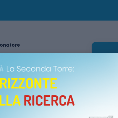
Donatore
estazione podistica non
a speciale per correre o
nendo sport, benessere e un
I
dazione Città della Speranza: ogni
Dettagli 
 scientifica pediatrica.
DATA
Vener
lice camminatore, ti aspettiamo in
ranza!