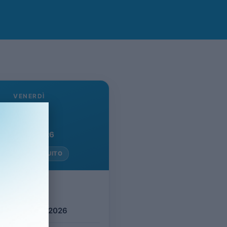
VENERDÌ
29
Maggio 2026
NGRESSO GRATUITO
evento
dì 29 Maggio 2026