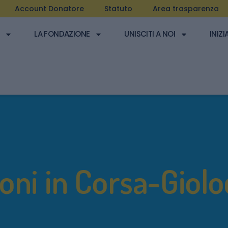
Account Donatore
Statuto
Area trasparenza
LA FONDAZIONE
UNISCITI A NOI
INIZI
oni in Corsa-Giolo