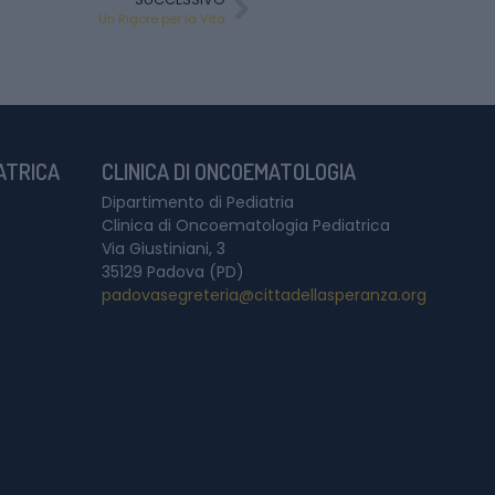
Un Rigore per la Vita
IATRICA
CLINICA DI ONCOEMATOLOGIA
Dipartimento di Pediatria
Clinica di Oncoematologia Pediatrica
Via Giustiniani, 3
35129 Padova (PD)
padovasegreteria@cittadellasperanza.org