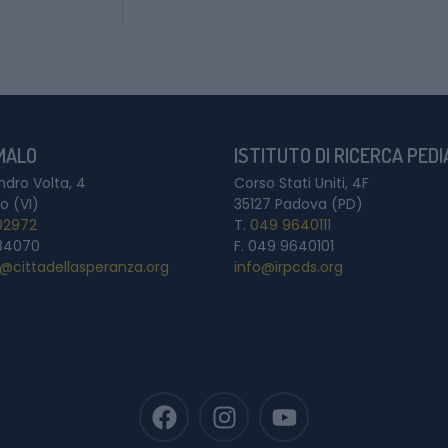
 MALO
ISTITUTO DI RICERCA PED
ndro Volta, 4
Corso Stati Uniti, 4F
o (VI)
35127 Padova (PD)
02972
T.
049 9640111
84070
F. 049 9640101
a@cittadellasperanza.org
info@irpcds.org