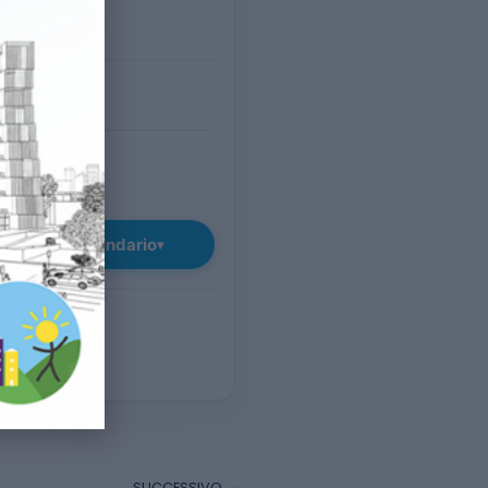
O
 – 23:30
nasego (PD)
TUITO
giungi al calendario
▾
SUCCESSIVO