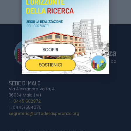
SCOPRI
SOSTIENICI
SEDE DI MALO
Via Alessandro Volta, 4
36034 Malo (VI)
T.
0445 602972
F. 0445/584070
segreteria@cittadellasperanza.org