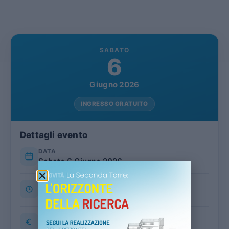
SABATO
6
Giugno 2026
INGRESSO GRATUITO
Dettagli evento
DATA
Sabato 6 Giugno 2026
ORARIO
18:45 – 22:00
COSTO
GRATUITO