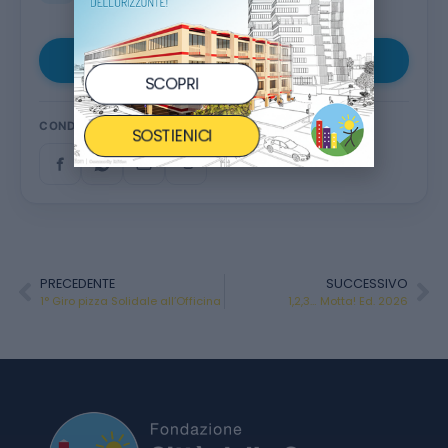
Aggiungi al calendario
▾
SCOPRI
CONDIVIDI
SOSTIENICI
PRECEDENTE
SUCCESSIVO
1° Giro pizza Solidale all’Officina
1,2,3… Motta! Ed. 2026