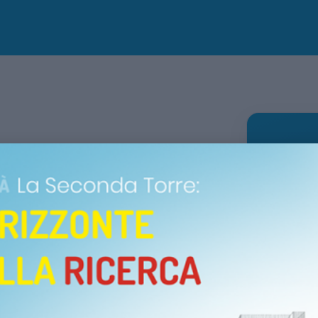
amanti del cammino e della
lla sua 45ª edizione, è organizzata
 mattinata da vivere all’aria
I
 percorsi adatti a tutte le età e
rà devoluto alla Fondazione Città
Dettagli 
ica e la cura delle malattie
r la Speranza. Ti aspettiamo!
DATA
Domen