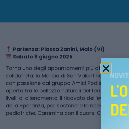
Partenza: Piazza Zanini, Malo (VI)
Sabato 8 giugno 2025
Torna uno degli appuntamenti più attesi dagli 
solidarietà: la Marcia di San Valentino, giunta a
con passione dal gruppo Amici Podisti Malo. Una
aperta tra le bellezze naturali del territorio, con
livelli di allenamento. Il ricavato dell’evento sa
della Speranza, per sostenere la ricerca scientif
pediatriche. Cammina con il cuore. Cammina pe