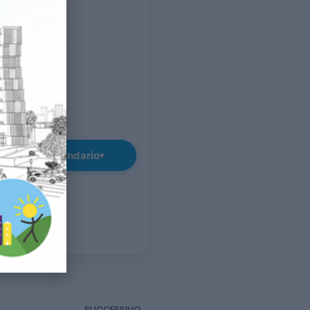
O
il giorno
VI)
TUITO
giungi al calendario
▾
SUCCESSIVO