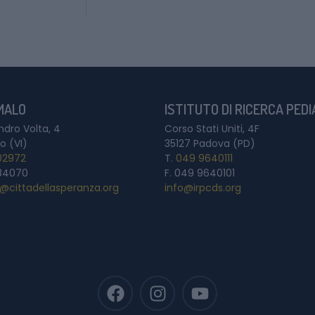
 MALO
ISTITUTO DI RICERCA PED
ndro Volta, 4
Corso Stati Uniti, 4F
o (VI)
35127 Padova (PD)
02972
T.
049 9640111
84070
F. 049 9640101
a@cittadellasperanza.org
info@irpcds.org