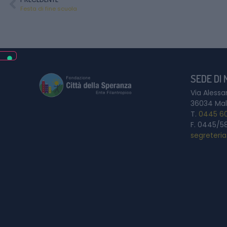
Festa di fine scuola
SEDE DI
Via Alessa
36034 Mal
T.
0445 6
F. 0445/5
segreteri