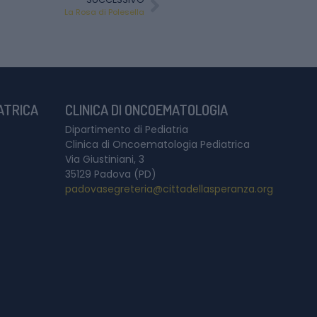
La Rosa di Polesella
IATRICA
CLINICA DI ONCOEMATOLOGIA
Dipartimento di Pediatria
Clinica di Oncoematologia Pediatrica
Via Giustiniani, 3
35129 Padova (PD)
padovasegreteria@cittadellasperanza.org