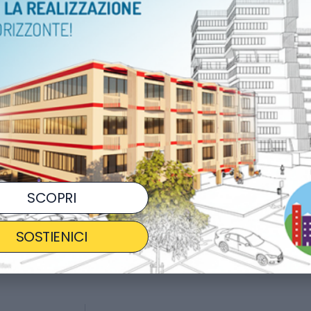
ORARI
Tutto 
LUOGO
Malo (
COSTO
GRA
Ag
SCOPRI
CONDIVIDI
SOSTIENICI