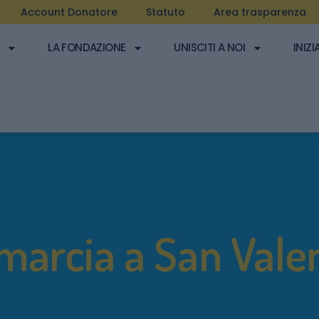
Account Donatore
Statuto
Area trasparenza
LA FONDAZIONE
UNISCITI A NOI
INIZI
marcia a San Vale