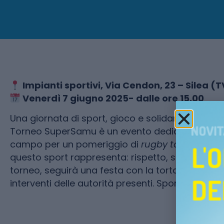
Impianti sportivi, Via Cendon, 23 – Silea (T
Venerdì 7 giugno 2025- dalle ore 15.00
Una giornata di sport, gioco e solidarietà in me
Torneo SuperSamu è un evento dedicato ai giova
campo per un pomeriggio di
rugby touch
e
min
questo sport rappresenta: rispetto, squadra, cor
torneo, seguirà una festa con la torta SuperSam
interventi delle autorità presenti. Sport, emozion