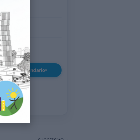
O
– 21:00
(TV)
TUITO
giungi al calendario
▾
SUCCESSIVO