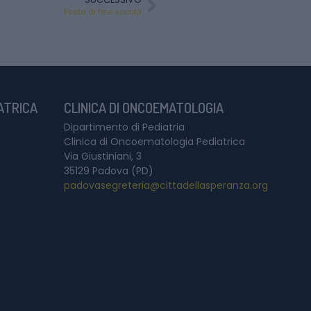
Festa di fine scuola
IATRICA
CLINICA DI ONCOEMATOLOGIA
Dipartimento di Pediatria
Clinica di Oncoematologia Pediatrica
Via Giustiniani, 3
35129 Padova (PD)
padovasegreteria@cittadellasperanza.org