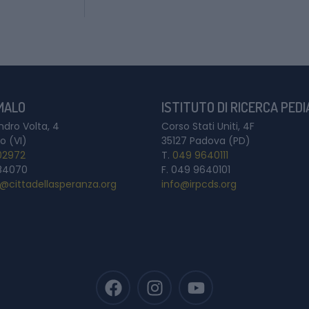
 MALO
ISTITUTO DI RICERCA PED
ndro Volta, 4
Corso Stati Uniti, 4F
o (VI)
35127 Padova (PD)
02972
T.
049 9640111
84070
F. 049 9640101
a@cittadellasperanza.org
info@irpcds.org