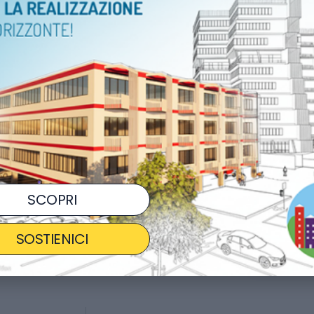
ORARI
15:00 
LUOGO
Silea 
COSTO
GRA
Ag
SCOPRI
CONDIVIDI
SOSTIENICI