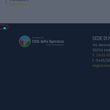
Notte bianca
SEDE DI
Via Alessa
36034 Mal
T.
0445 6
F. 0445/5
segreteri