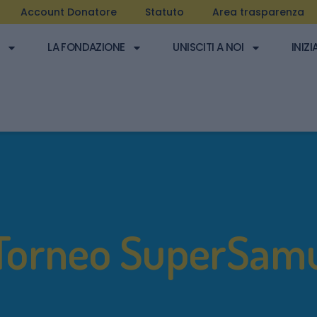
Account Donatore
Statuto
Area trasparenza
LA FONDAZIONE
UNISCITI A NOI
INIZI
Torneo SuperSam