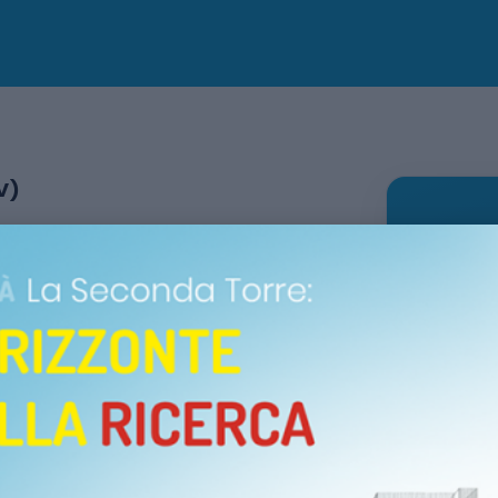
V)
moria di un piccolo grande eroe. Il
ni atleti, che scenderanno in
i rugby
, all’insegna dei valori che
I
aggio e amicizia. Al termine del
u, cerimonia di premiazione e gli
Dettagli 
i e solidarietà: vi aspettiamo!
DATA
Sabat