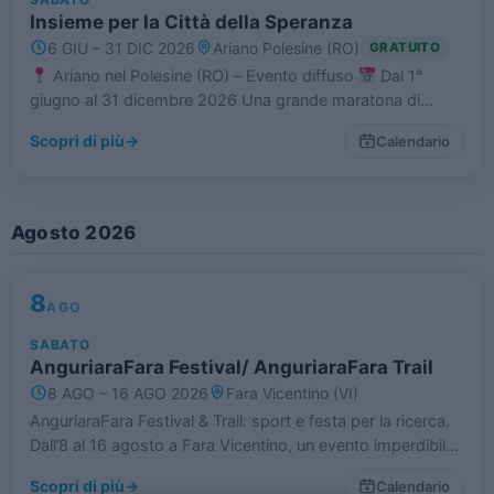
Insieme per la Città della Speranza
6 GIU – 31 DIC 2026
Ariano Polesine (RO)
GRATUITO
Ariano nel Polesine (RO) – Evento diffuso
Dal 1°
giugno al 31 dicembre 2026 Una grande maratona di
solidarietà lunga sette mesi sta per accendere Ariano nel
Scopri di più
→
Calendario
Polesine! Il Comune e le associazioni…
Agosto 2026
8
AGO
SABATO
AnguriaraFara Festival/ AnguriaraFara Trail
8 AGO – 16 AGO 2026
Fara Vicentino (VI)
AnguriaraFara Festival & Trail: sport e festa per la ricerca.
Dall’8 al 16 agosto a Fara Vicentino, un evento imperdibile
per sostenere Città della Speranza. Iscriviti alla trail e dona
Scopri di più
→
Calendario
speranza!