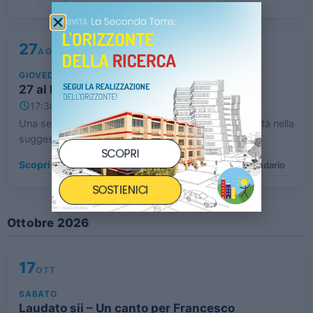
27
AGO
GIOVEDÌ
27 al Ristoro
17:30 – 23:00
Mestre (VE)
Una serata speciale di musica, buon cibo e solidarietà nella
suggestiva cornice di Forte Cosenz a Mestre.
SCOPRI
Scopri di più
→
Calendario
SOSTIENICI
Ottobre 2026
17
OTT
SABATO
Laudato sii – Un canto per Francesco