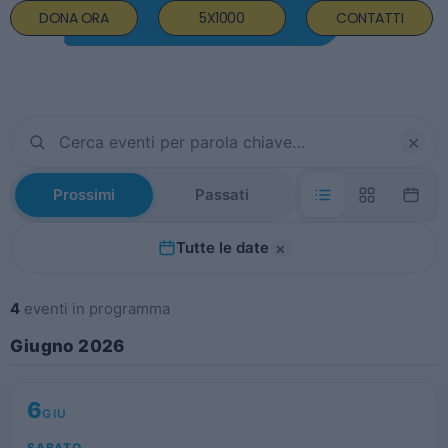
DONA ORA
5X1000
CONTATTI
×
Prossimi
Passati
×
Tutte le date
4
eventi in programma
Giugno 2026
6
GIU
SABATO