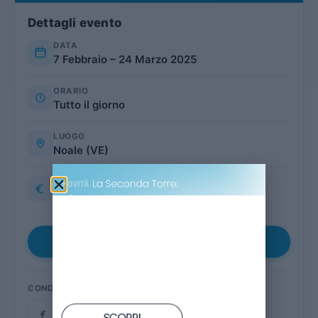
Dettagli evento
DATA
7 Febbraio – 24 Marzo 2025
ORARIO
Tutto il giorno
LUOGO
Noale (VE)
COSTO
GRATUITO
Aggiungi al calendario
▾
CONDIVIDI
SCOPRI