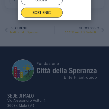
SOSTIENICI
PRECEDENTE
SUCCESSIVO
Partita della Speranza
508° Fiera di S. Valentino
SEDE DI MALO
Via Alessandro Volta, 4
36034 Malo (VI)