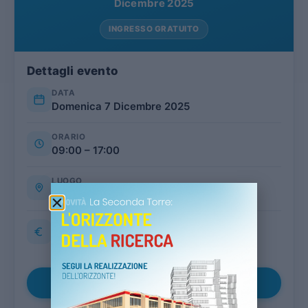
Dicembre 2025
INGRESSO GRATUITO
Dettagli evento
DATA
Domenica 7 Dicembre 2025
ORARIO
09:00 – 17:00
LUOGO
Curtarolo (PD)
COSTO
GRATUITO
Aggiungi al calendario
▾