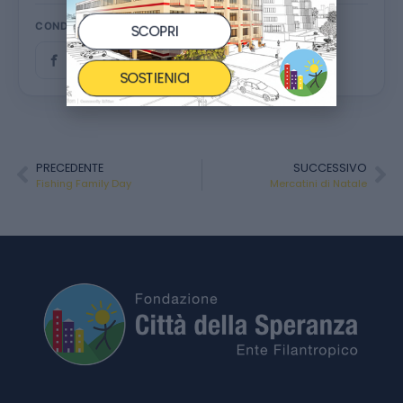
CONDIVIDI
SCOPRI
SOSTIENICI
PRECEDENTE
SUCCESSIVO
Fishing Family Day
Mercatini di Natale