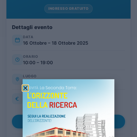
INGRESSO GRATUITO
Dettagli evento
DATA
16 Ottobre – 18 Ottobre 2025
ORARIO
10:00 – 19:00
LUOGO
Tencarola Selvazzano (PD)
COSTO
GRATUITO
Aggiungi al calendario
▾