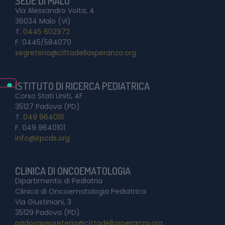
SEDE DI MALO
Via Alessandro Volta, 4
36034 Malo (VI)
T.
0445 602972
F. 0445/584070
segreteria@cittadellasperanza.org
ISTITUTO DI RICERCA PEDIATRICA
Corso Stati Uniti, 4F
35127 Padova (PD)
T.
049 9640111
F. 049 9640101
info@irpcds.org
CLINICA DI ONCOEMATOLOGIA
Dipartimento di Pediatria
Clinica di Oncoematologia Pediatrica
Via Giustiniani, 3
35129 Padova (PD)
padovasegreteria@cittadellasperanza.org