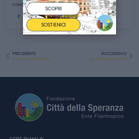
CONDIVIDI
SCOPRI
SOSTIENICI
PRECEDENTE
SUCCESSIVO
31^ Festa del Radecio
La Scartosada 2025