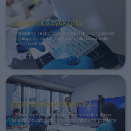
DIAGNOSTICA AVANZATA
Finanziamo tecnologie e analisi all’avanguardia
per diagnosi rapide e precise, alla base delle
cure più efficaci.
SCOPRI
DIVULGAZIONE SCIENTIFICA
Diffondiamo i risultati della ricerca e la cultura
scientifica, ampliando la comunità che sostiene i
bambini.