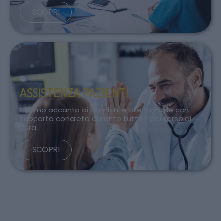
SCOPRI
ASSISTENZA PAZIENTI
Stiamo accanto ai bambini e alle famiglie con
supporto concreto durante tutto il percorso di
cura.
SCOPRI