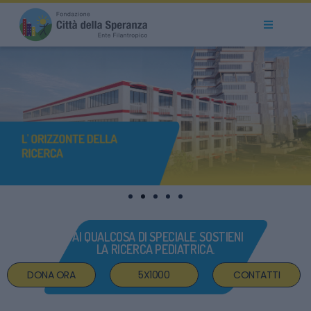
SCOPRI
DI PIÙ
FAI QUALCOSA DI SPECIALE. SOSTIENI
LA RICERCA PEDIATRICA.
DONA ORA
5X1000
CONTATTI