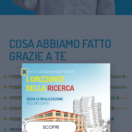
COSA ABBIAMO FATTO
GRAZIE A TE
FONDI RACCOLTI DAL 1994
oltre 57 mln €
FONDI X RICERCA SCIENTIFICA
oltre 26 mln €
CONTRIBUITI 5×1000
39 mln €
STRUTTURE SANITARIE REALIZZATE
206
COMUNI GEMELLATI
169
SCOPRI
PROGETTI DI RICERCA FINANZIATI