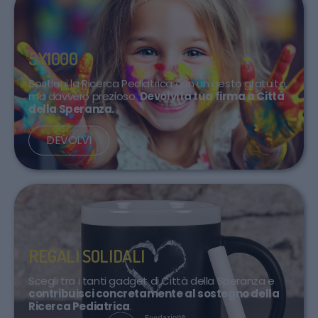
5X1000
Sostieni la Ricerca Pediatrica con un gesto gratuito,
ma davvero prezioso.
Devolvi la tua firma a Città
della Speranza.
DEVOLVI
REGALI SOLIDALI
Scegli tra i tanti gadget di Città della Speranza e
contribuisci concretamente al sostegno della
Ricerca Pediatrica
.