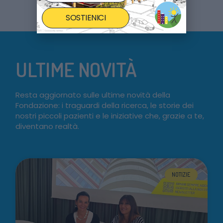
SOSTIENICI
ULTIME NOVITÀ
Resta aggiornato sulle ultime novità della
Fondazione: i traguardi della ricerca, le storie dei
nostri piccoli pazienti e le iniziative che, grazie a te,
diventano realtà.
NOTIZIE