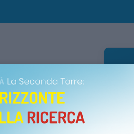
I
Dettagli 
DATA
Domen