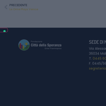
PRECEDENTE
Le Orme Plays Venice
SEDE DI
Via Alessa
36034 Mal
T.
0445 6
F. 0445/5
segreteri