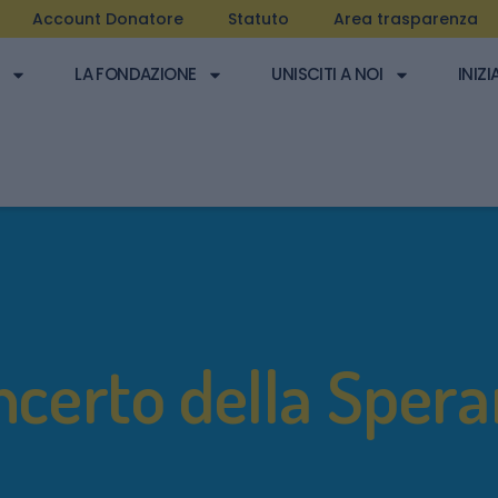
Account Donatore
Statuto
Area trasparenza
LA FONDAZIONE
UNISCITI A NOI
INIZI
certo della Sper