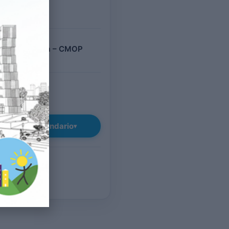
O
il giorno
no del Grappa – CMOP
(VI)
TUITO
giungi al calendario
▾