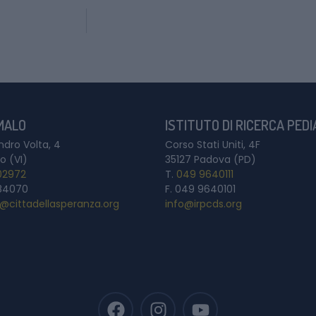
 MALO
ISTITUTO DI RICERCA PED
ndro Volta, 4
Corso Stati Uniti, 4F
o (VI)
35127 Padova (PD)
02972
T.
049 9640111
84070
F. 049 9640101
a@cittadellasperanza.org
info@irpcds.org