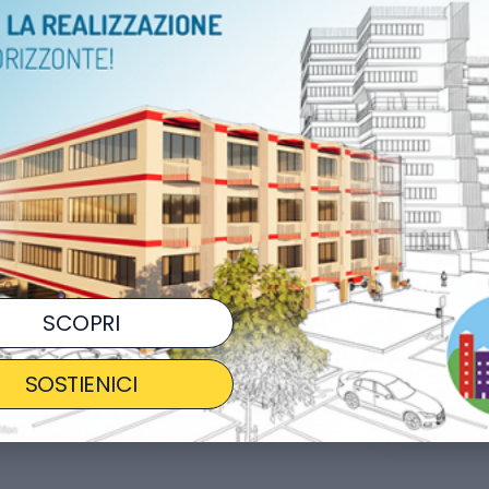
ORARI
Tutto 
LUOGO
Bassa
Arena 
COSTO
GRA
Ag
SCOPRI
CONDIVIDI
SOSTIENICI