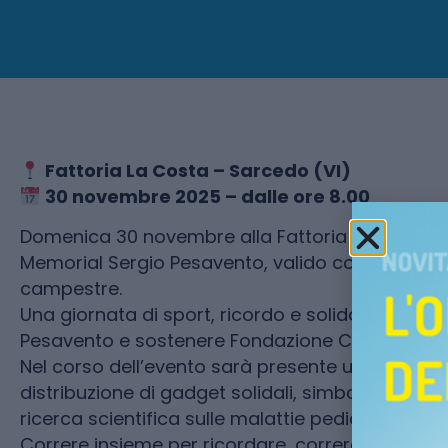
Fattoria La Costa – Sarcedo (VI)
30 novembre 2025 – dalle ore 8.00
Domenica 30 novembre alla Fattoria La Costa di S
Memorial Sergio Pesavento, valido come Campio
campestre.
Una giornata di sport, ricordo e solidarietà, pe
Pesavento e sostenere Fondazione Città della 
Nel corso dell’evento sarà presente uno spazio
distribuzione di gadget solidali, simbolo dell’i
ricerca scientifica sulle malattie pediatriche.
Correre insieme per ricordare, correre insieme 