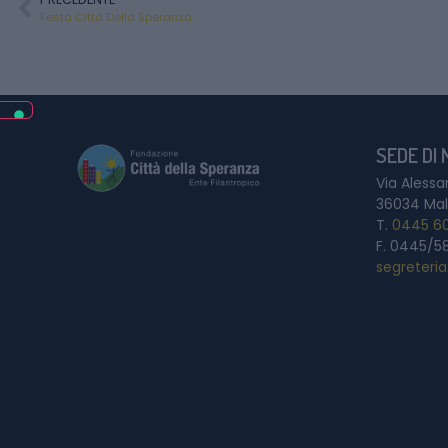
Festa Città Della Speranza
SEDE DI
Via Alessa
36034 Mal
T.
0445 6
F. 0445/5
segreteri