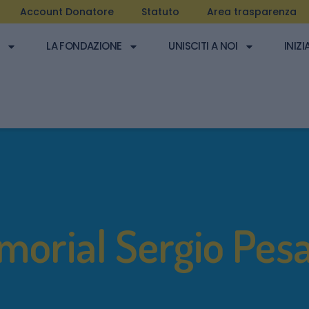
Account Donatore
Statuto
Area trasparenza
LA FONDAZIONE
UNISCITI A NOI
INIZI
morial Sergio Pes