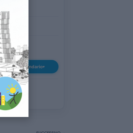
O
– 17:00
o (VI)
TUITO
giungi al calendario
▾
SUCCESSIVO