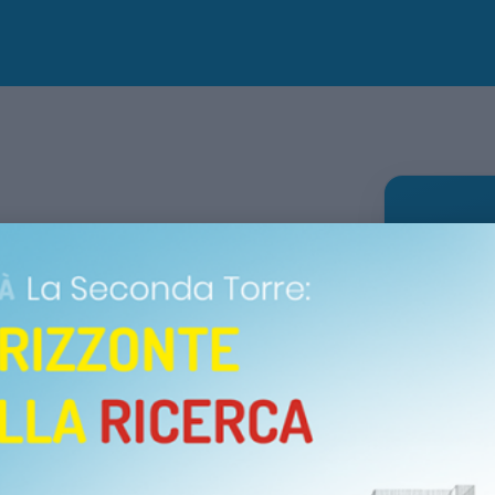
arcedo (VI) si terrà il 4°
nato provinciale di corsa
I
r onorare la memoria di Sergio
Speranza.
Dettagli 
 dedicato alla Fondazione con la
mpegno condiviso a favore della
DATA
Domen
per la speranza.