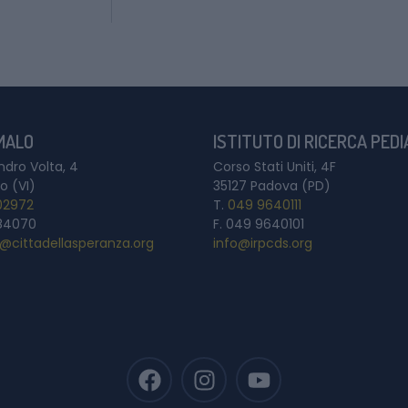
 MALO
ISTITUTO DI RICERCA PED
ndro Volta, 4
Corso Stati Uniti, 4F
o (VI)
35127 Padova (PD)
02972
T.
049 9640111
84070
F. 049 9640101
a@cittadellasperanza.org
info@irpcds.org