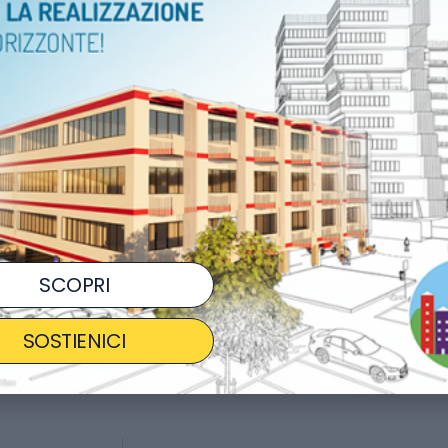
ORARI
08:00 
LUOGO
Sarced
COSTO
GRA
Ag
SCOPRI
CONDIVIDI
SOSTIENICI