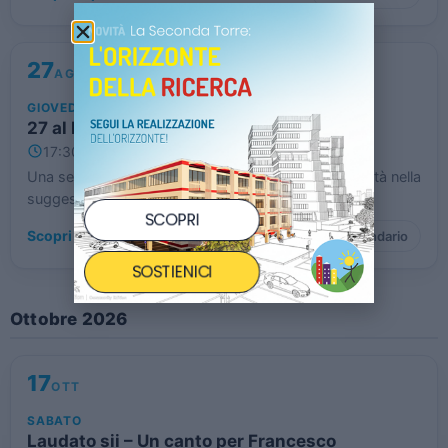
27
AGO
GIOVEDÌ
27 al Ristoro
17:30 – 23:00
Mestre (VE)
Una serata speciale di musica, buon cibo e solidarietà nella
suggestiva cornice di Forte Cosenz a Mestre.
SCOPRI
Scopri di più
→
Calendario
SOSTIENICI
Ottobre 2026
17
OTT
SABATO
Laudato sii – Un canto per Francesco