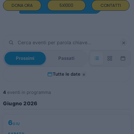
DONA ORA
5X1000
CONTATTI
×
Prossimi
Passati
×
Tutte le date
4
eventi in programma
Giugno 2026
6
GIU
SABATO