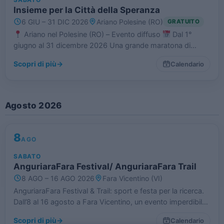
Insieme per la Città della Speranza
6 GIU – 31 DIC 2026
Ariano Polesine (RO)
GRATUITO
Ariano nel Polesine (RO) – Evento diffuso
Dal 1°
giugno al 31 dicembre 2026 Una grande maratona di
solidarietà lunga sette mesi sta per accendere Ariano nel
Scopri di più
→
Calendario
Polesine! Il Comune e le associazioni…
Agosto 2026
8
AGO
SABATO
AnguriaraFara Festival/ AnguriaraFara Trail
8 AGO – 16 AGO 2026
Fara Vicentino (VI)
AnguriaraFara Festival & Trail: sport e festa per la ricerca.
Dall’8 al 16 agosto a Fara Vicentino, un evento imperdibile
per sostenere Città della Speranza. Iscriviti alla trail e dona
Scopri di più
→
Calendario
speranza!