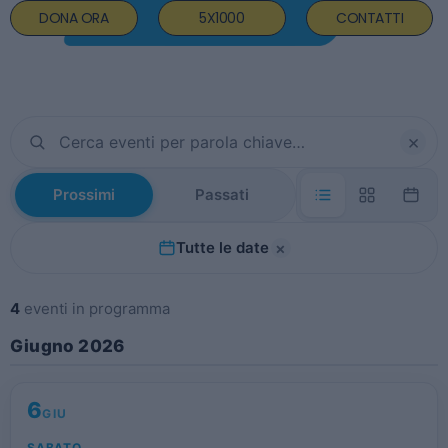
DONA ORA
5X1000
CONTATTI
×
Prossimi
Passati
×
Tutte le date
4
eventi in programma
Giugno 2026
6
GIU
SABATO