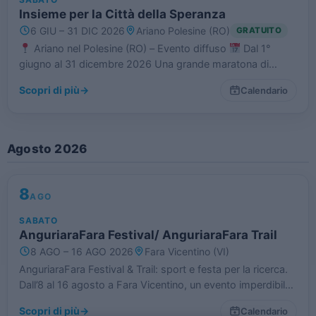
Insieme per la Città della Speranza
6 GIU – 31 DIC 2026
Ariano Polesine (RO)
GRATUITO
Ariano nel Polesine (RO) – Evento diffuso
Dal 1°
giugno al 31 dicembre 2026 Una grande maratona di
solidarietà lunga sette mesi sta per accendere Ariano nel
Scopri di più
→
Calendario
Polesine! Il Comune e le associazioni…
Agosto 2026
8
AGO
SABATO
AnguriaraFara Festival/ AnguriaraFara Trail
8 AGO – 16 AGO 2026
Fara Vicentino (VI)
AnguriaraFara Festival & Trail: sport e festa per la ricerca.
Dall’8 al 16 agosto a Fara Vicentino, un evento imperdibile
per sostenere Città della Speranza. Iscriviti alla trail e dona
Scopri di più
→
Calendario
speranza!