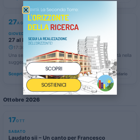
27
AGO
GIOVEDÌ
27 al Ristoro
17:30 – 23:00
Mestre (VE)
Una serata speciale di musica, buon cibo e solidarietà nella
suggestiva cornice di Forte Cosenz a Mestre.
SCOPRI
Scopri di più
→
Calendario
SOSTIENICI
Ottobre 2026
17
OTT
SABATO
Laudato sii – Un canto per Francesco