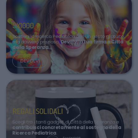
5X1000
Sostieni la Ricerca Pediatrica con un gesto gratuito,
ma davvero prezioso.
Devolvi la tua firma a Città
della Speranza.
DEVOLVI
REGALI SOLIDALI
Scegli tra i tanti gadget di Città della Speranza e
contribuisci concretamente al sostegno della
Ricerca Pediatrica
.