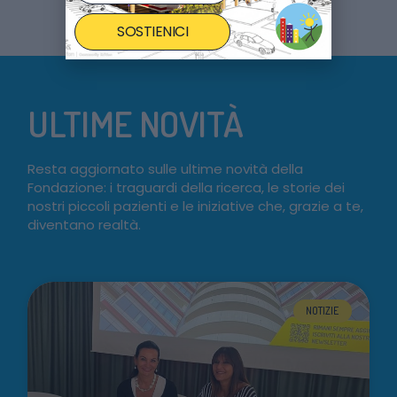
SOSTIENICI
ULTIME NOVITÀ
Resta aggiornato sulle ultime novità della
Fondazione: i traguardi della ricerca, le storie dei
nostri piccoli pazienti e le iniziative che, grazie a te,
diventano realtà.
NOTIZIE