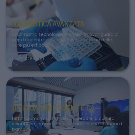
DIAGNOSTICA AVANZATA
Finanziamo tecnologie e analisi all’avanguardia
per diagnosi rapide e precise, alla base delle
cure più efficaci.
SCOPRI
DIVULGAZIONE SCIENTIFICA
Diffondiamo i risultati della ricerca e la cultura
scientifica, ampliando la comunità che sostiene i
bambini.