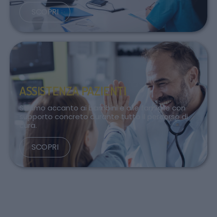
SCOPRI
ASSISTENZA PAZIENTI
Stiamo accanto ai bambini e alle famiglie con
supporto concreto durante tutto il percorso di
cura.
SCOPRI