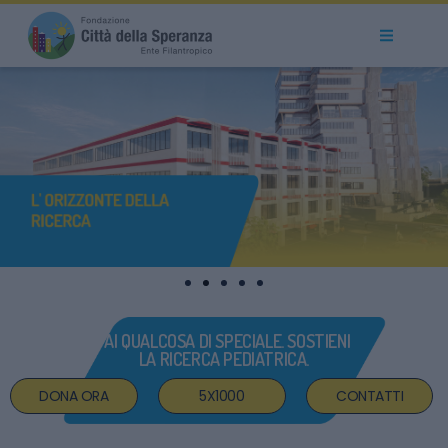
SCOPRI
DI PIÙ
FAI QUALCOSA DI SPECIALE. SOSTIENI
LA RICERCA PEDIATRICA.
DONA ORA
5X1000
CONTATTI