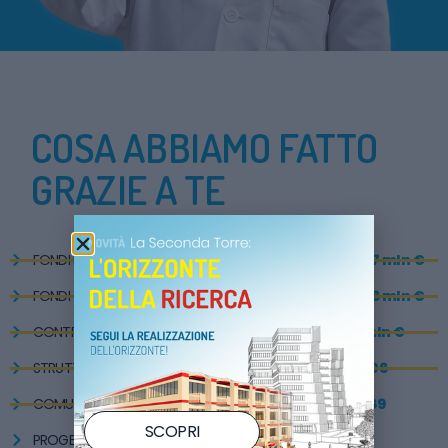
COSA ABBIAMO FATTO
GRAZIE A TE
FONDI RACCOLTI DAL 1994
oltre 57 mln €
FONDI X RICERCA SCIENTIFICA
oltre 26 mln €
CONTRIBUITI 5×1000
39 mln €
STRUTTURE SANITARIE REALIZZATE
206
COMUNI GEMELLATI
169
SCOPRI
PROGETTI DI RICERCA FINANZIATI