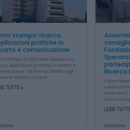
nto stampa: ricerca,
Assembl
plicazioni pratiche in
consigli
parto e comunicazione
Fondazio
Speranz
to stampa di Città della Speranza su
partecipa
erca, applicazioni pratiche in reparto e
Ricerca 
unicazione: dal Premio Lifebility agli
erventi assistiti col cane.
L’assemblea 
GI TUTTO »
presenta il B
ai bambini), 
nuovo Consigl
LEGGI TUTTO
06/2024
25/05/2024