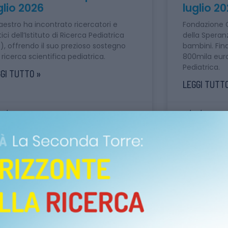
glio 2026
luglio 2
Maestro ha incontrato ricercatori e
Fondazione C
tici dell’Istituto di Ricerca Pediatrica
della Speran
P), offrendo il suo prezioso sostegno
bambini. Fina
a ricerca scientifica pediatrica.
800mila euro
Pediatrica.
GI TUTTO »
LEGGI TUTTO
07/2026
21/07/2026
COMUNICATI STAMPA