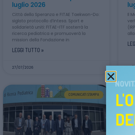
luglio 2026
lu
Città della Speranza e FITAE Taekwon-Do:
Il 
siglato protocollo d’intesa. Sport e
ver
solidarietà uniti: FITAE-ITF sosterrà la
(IR
ricerca pediatrica e promuoverà la
all
mission della Fondazione in
LEG
LEGGI TUTTO »
27/07/2026
23/
COMUNICATI STAMPA