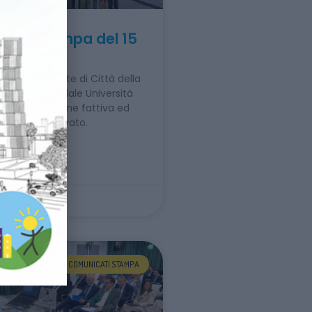
ato Stampa del 15
2026
comune da parte di Città della
zienda Ospedale Università
 collaborazione fattiva ed
Pubblico e Privato.
 »
COMUNICATI STAMPA