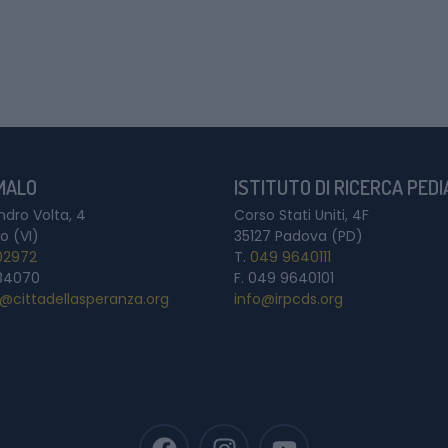
 MALO
ISTITUTO DI RICERCA PED
ndro Volta, 4
Corso Stati Uniti, 4F
o (VI)
35127 Padova (PD)
02972
T.
049 9640111
84070
F. 049 9640101
a@cittadellasperanza.org
info@irpcds.org