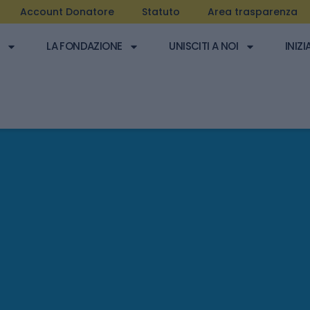
Account Donatore
Statuto
Area trasparenza
LA FONDAZIONE
UNISCITI A NOI
INIZI