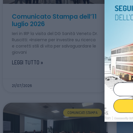
Comunicato Stampa dell’11
Co
luglio 2026
gi
Ieri in IRP la visita del DG Sanità Veneto Dr.
Nuo
Ruscitti: «Insieme per investire su ricerca
“Mo
e corretti stili di vita per salvaguardare le
di 
giovani
Spe
vali
LEGGI TUTTO »
LEG
21/07/2026
21/
COMUNICATI STAMPA