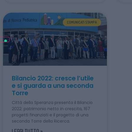
COMUNICATI STAMPA
Bilancio 2022: cresce l’utile
e si guarda a una seconda
Torre
Città della Speranza presenta il Bilancio
2022: patrimonio netto in crescita, 167
progetti finanziati e il progetto di una
seconda Torre della Ricerca.
LEGGI TUTTO »