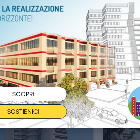
municato Stampa del 30
Comunic
ugno 2026
giugno 
va data per il concerto evento
L’obiettivo 
rricone Dirige Morricone” all’Anfiteatro
Speranza e A
Pompei a favore di Città della
Padova è una
ranza: mercoledì 29 luglio. Biglietti
efficace tra 
di.
LEGGI TUTTO
GI TUTTO »
07/2026
21/07/2026
SCOPRI
SOSTIENICI
COMUNICATI STAMPA