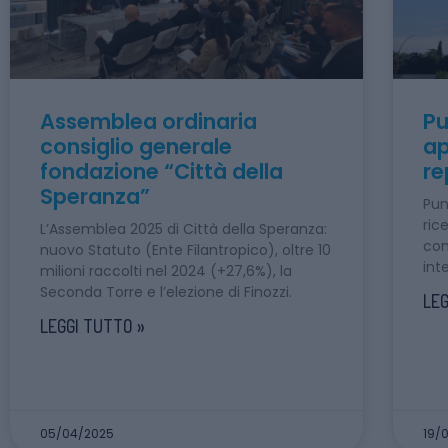
Assemblea ordinaria
Pu
consiglio generale
ap
fondazione “Città della
re
Speranza”
Pun
ric
L’Assemblea 2025 di Città della Speranza:
com
nuovo Statuto (Ente Filantropico), oltre 10
int
milioni raccolti nel 2024 (+27,6%), la
Seconda Torre e l’elezione di Finozzi.
LEG
LEGGI TUTTO »
05/04/2025
19/