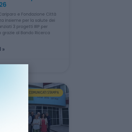
026
ariparo e Fondazione Città
za insieme per la salute dei
nziati 3 progetti IRP per
 grazie al Bando Ricerca
 »
COMUNICATI STAMPA