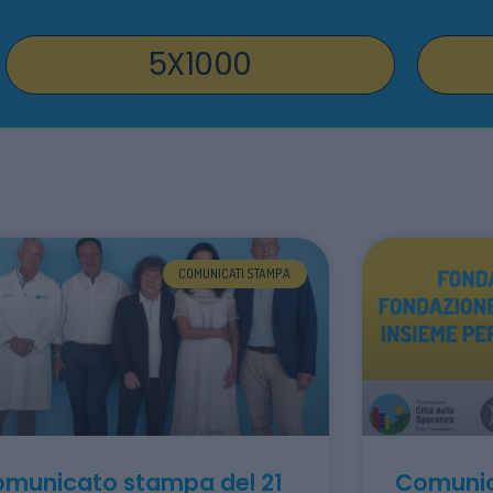
5X1000
COMUNICATI STAMPA
municato stampa del 21
Comunic