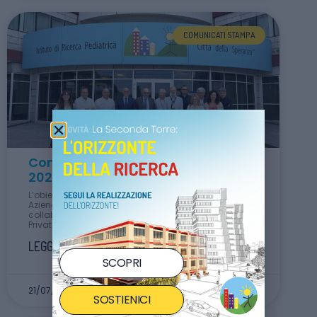
COMUNICATI STAMPA
Comunicato Stampa del 15 giugno
2026
L’obiettivo comune da parte di Città della Speranza e
Azienda Ospedale Università Padova è una
collaborazione fattiva ed efficace tra Pubblico e
Privato.
LEGGI TUTTO »
SCOPRI
21/07/2026
SOSTIENICI