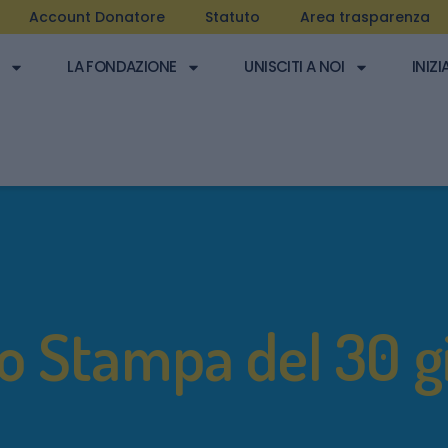
Account Donatore
Statuto
Area trasparenza
LA FONDAZIONE
UNISCITI A NOI
INIZI
o Stampa del 30 g