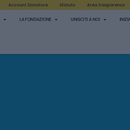
Account Donatore
Statuto
Area trasparenza
LA FONDAZIONE
UNISCITI A NOI
INIZI