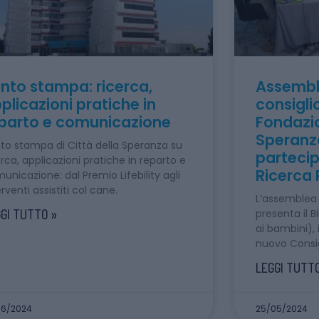
nto stampa: ricerca,
Assembl
plicazioni pratiche in
consigli
parto e comunicazione
Fondazio
Speranz
to stampa di Città della Speranza su
partecipa
erca, applicazioni pratiche in reparto e
Ricerca 
unicazione: dal Premio Lifebility agli
erventi assistiti col cane.
L’assemblea 
GI TUTTO »
presenta il B
ai bambini), 
nuovo Consigl
LEGGI TUTTO
06/2024
25/05/2024