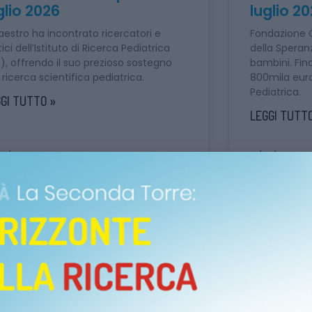
glio 2026
luglio 2
Maestro ha incontrato ricercatori e
Fondazione C
tici dell’Istituto di Ricerca Pediatrica
della Speran
P), offrendo il suo prezioso sostegno
bambini. Fina
a ricerca scientifica pediatrica.
800mila euro
Pediatrica.
GI TUTTO »
LEGGI TUTTO
07/2026
21/07/2026
COMUNICATI STAMPA