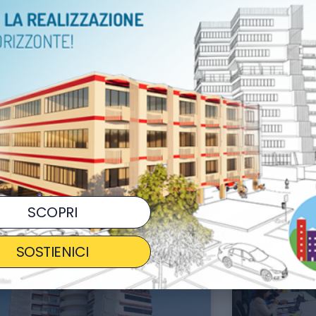
municato Stampa del 30
Comunic
ugno 2026
giugno 
va data per il concerto evento
L’obiettivo 
rricone Dirige Morricone” all’Anfiteatro
Speranza e A
Pompei a favore di Città della
Padova è una
ranza: mercoledì 29 luglio. Biglietti
efficace tra 
di.
LEGGI TUTTO
GI TUTTO »
07/2026
21/07/2026
SCOPRI
SOSTIENICI
COMUNICATI STAMPA