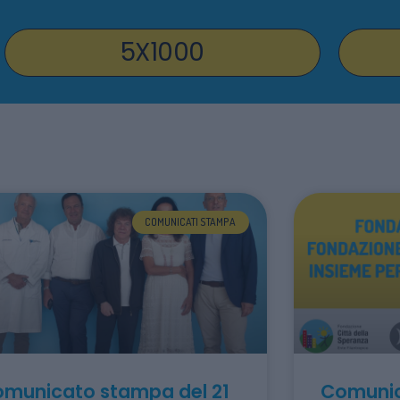
5X1000
COMUNICATI STAMPA
municato stampa del 21
Comunic