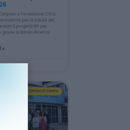
026
ariparo e Fondazione Città
za insieme per la salute dei
nziati 3 progetti IRP per
 grazie al Bando Ricerca
 »
COMUNICATI STAMPA