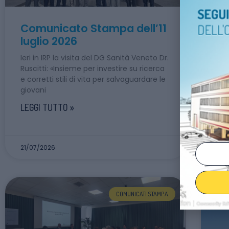
Comunicato Stampa dell’11
Co
luglio 2026
gi
Ieri in IRP la visita del DG Sanità Veneto Dr.
Nuo
Ruscitti: «Insieme per investire su ricerca
“Mo
e corretti stili di vita per salvaguardare le
di 
giovani
Spe
vali
LEGGI TUTTO »
LEG
21/07/2026
21/
COMUNICATI STAMPA