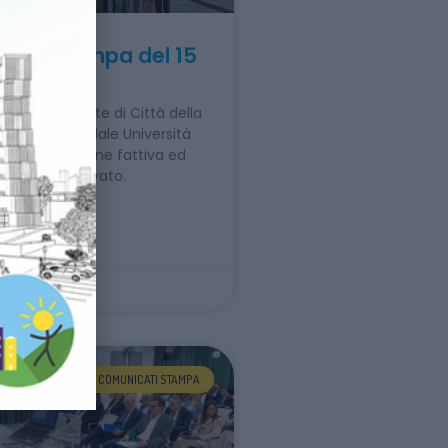
ato Stampa del 15
2026
comune da parte di Città della
zienda Ospedale Università
 collaborazione fattiva ed
Pubblico e Privato.
 »
COMUNICATI STAMPA