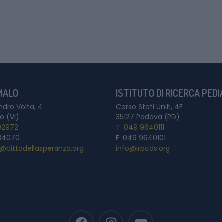
 MALO
ISTITUTO DI RICERCA PED
ndro Volta, 4
Corso Stati Uniti, 4F
o (VI)
35127 Padova (PD)
02972
T.
049 9640111
84070
F. 049 9640101
a@cittadellasperanza.org
info@irpcds.org