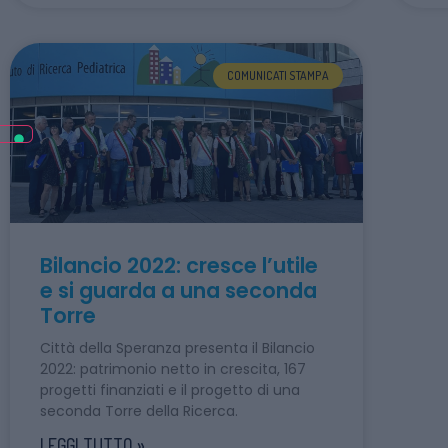
COMUNICATI STAMPA
Bilancio 2022: cresce l’utile
e si guarda a una seconda
Torre
Città della Speranza presenta il Bilancio
2022: patrimonio netto in crescita, 167
progetti finanziati e il progetto di una
seconda Torre della Ricerca.
LEGGI TUTTO »