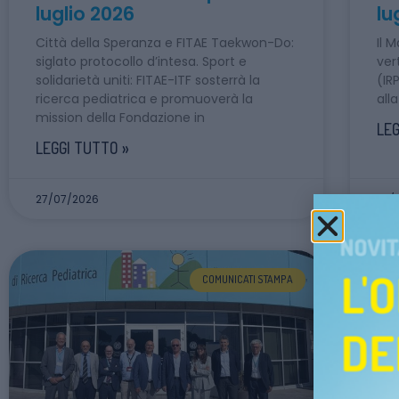
luglio 2026
lu
Città della Speranza e FITAE Taekwon-Do:
Il 
siglato protocollo d’intesa. Sport e
ver
solidarietà uniti: FITAE-ITF sosterrà la
(IR
ricerca pediatrica e promuoverà la
all
mission della Fondazione in
LEG
LEGGI TUTTO »
27/07/2026
23/
COMUNICATI STAMPA