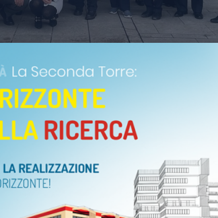
trica Città della Speranza di Padova,
centoventi volontar
tina di volontari dell’Associazione Nazionale Carabinieri 
i prodotti solidali natalizi nello store temporaneo messo a 