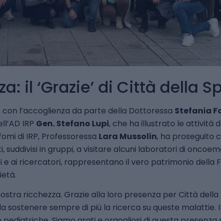
a: il ‘Grazie’ di Città della 
uto con l’accoglienza da parte della Dottoressa
Stefania F
ell’AD IRP
Gen. Stefano Lupi
, che ha illustrato le attività 
nfomi di IRP, Professoressa
Lara Mussolin
, ha proseguito 
, suddivisi in gruppi, a visitare alcuni laboratori di oncoe
rici e ai ricercatori, rappresentano il vero patrimonio del
ietà.
a nostra ricchezza. Grazie alla loro presenza per Città dell
a sostenere sempre di più la ricerca su queste malattie. I
 pediatriche. Siamo grati e orgogliosi di questa presenza 