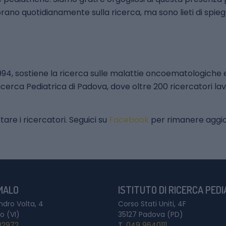
vorano quotidianamente sulla ricerca, ma sono lieti di spieg
994, sostiene la ricerca sulle malattie oncoematologiche 
i Ricerca Pediatrica di Padova, dove oltre 200 ricercatori 
are i ricercatori. Seguici su
Facebook
per rimanere aggiorn
 MALO
ISTITUTO DI RICERCA PED
ndro Volta, 4
Corso Stati Uniti, 4F
o (VI)
35127 Padova (PD)
02972
T.
049 9640111