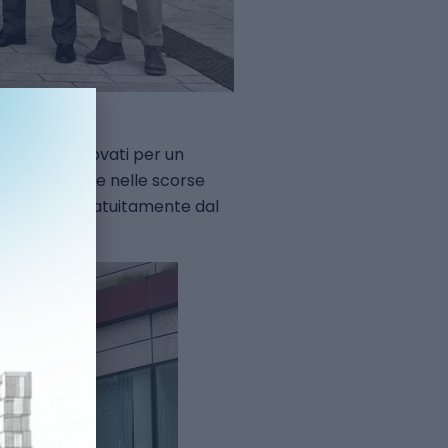
i
si sono ritrovati per un
di Maserà, che nelle scorse
disposizione gratuitamente dal