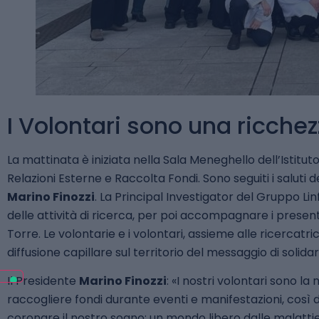
I Volontari sono una ricchezz
La mattinata è iniziata nella Sala Meneghello dell’Istit
Relazioni Esterne e Raccolta Fondi. Sono seguiti i saluti d
Marino Finozzi
. La Principal Investigator del Gruppo Li
delle attività di ricerca, per poi accompagnare i presenti
Torre. Le volontarie e i volontari, assieme alle ricercat
diffusione capillare sul territorio del messaggio di solidar
Il Presidente
Marino Finozzi
: «I nostri volontari sono l
raccogliere fondi durante eventi e manifestazioni, così d
coronare il nostro sogno: un mondo libero dalle malattie