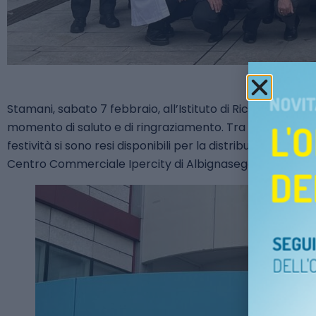
Stamani, sabato 7 febbraio, all’Istituto di Ricerca Pedia
momento di saluto e di ringraziamento. Tra loro, una tren
festività si sono resi disponibili per la distribuzione de
Centro Commerciale Ipercity di Albignasego.