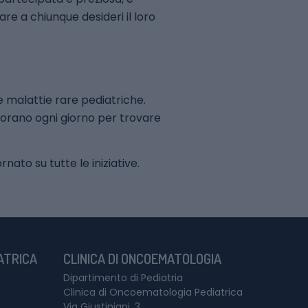
are a chiunque desideri il loro
e malattie rare pediatriche.
lavorano ogni giorno per trovare
ato su tutte le iniziative.
IATRICA
CLINICA DI ONCOEMATOLOGIA
Dipartimento di Pediatria
Clinica di Oncoematologia Pediatrica
Via Giustiniani, 3