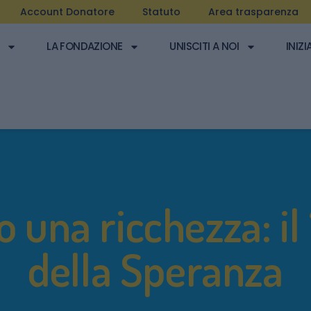
Account Donatore
Statuto
Area trasparenza
LA FONDAZIONE
UNISCITI A NOI
INIZI
 una ricchezza: il 
della Speranza