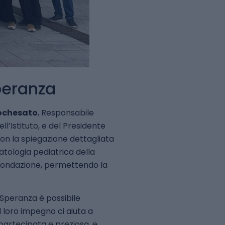
Speranza
ochesato
, Responsabile
dell’Istituto, e del Presidente
con la spiegazione dettagliata
matologia pediatrica della
la Fondazione, permettendo la
a Speranza è possibile
l loro impegno ci aiuta a
partecipata e preziosa, e