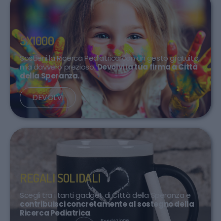
5X1000
Sostieni la Ricerca Pediatrica con un gesto gratuito,
ma davvero prezioso.
Devolvi la tua firma a Città
della Speranza.
DEVOLVI
REGALI SOLIDALI
Scegli tra i tanti gadget di Città della Speranza e
contribuisci concretamente al sostegno della
Ricerca Pediatrica
.