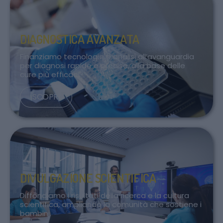
DIAGNOSTICA AVANZATA
Finanziamo tecnologie e analisi all’avanguardia
per diagnosi rapide e precise, alla base delle
cure più efficaci.
SCOPRI
DIVULGAZIONE SCIENTIFICA
Diffondiamo i risultati della ricerca e la cultura
scientifica, ampliando la comunità che sostiene i
bambini.