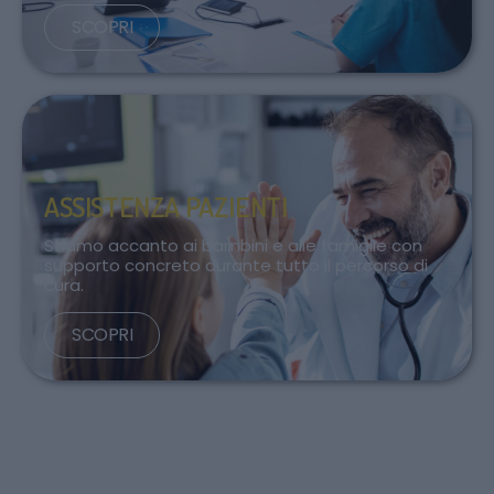
SCOPRI
ASSISTENZA PAZIENTI
Stiamo accanto ai bambini e alle famiglie con
supporto concreto durante tutto il percorso di
cura.
SCOPRI