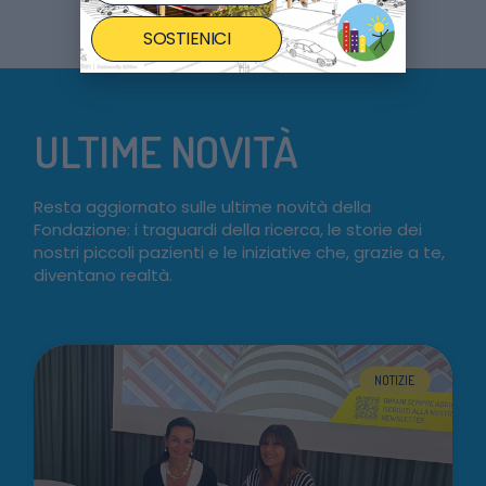
SOSTIENICI
ULTIME NOVITÀ
Resta aggiornato sulle ultime novità della
Fondazione: i traguardi della ricerca, le storie dei
nostri piccoli pazienti e le iniziative che, grazie a te,
diventano realtà.
NOTIZIE