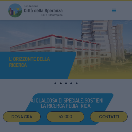
SCOPRI
DI PIÙ
FAI QUALCOSA DI SPECIALE. SOSTIENI
LA RICERCA PEDIATRICA.
DONA ORA
5X1000
CONTATTI