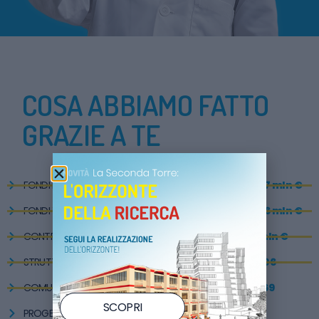
COSA ABBIAMO FATTO
GRAZIE A TE
FONDI RACCOLTI DAL 1994
oltre 57 mln €
FONDI X RICERCA SCIENTIFICA
oltre 26 mln €
CONTRIBUITI 5×1000
39 mln €
STRUTTURE SANITARIE REALIZZATE
206
COMUNI GEMELLATI
169
SCOPRI
PROGETTI DI RICERCA FINANZIATI