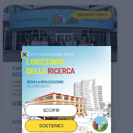
COMUNICATI STAMPA
Comunicato Stampa del 15 giugno
2026
L’obiettivo comune da parte di Città della Speranza e
Azienda Ospedale Università Padova è una
collaborazione fattiva ed efficace tra Pubblico e
Privato.
LEGGI TUTTO »
SCOPRI
21/07/2026
SOSTIENICI