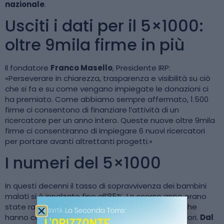
nazionale
.
Usciti i dati per il 5×1000:
oltre 9mila firme in più
Il fondatore
Franco Masello
, Presidente IRP:
«Perseverare in chiarezza, trasparenza e visibilità su ciò
che si fa e su come vengano impiegate le donazioni ci
ha premiato. Come abbiamo sempre affermato, 1.500
firme ci consentono di finanziare l’attività di un
ricercatore per un anno intero. Queste nuove oltre 9mila
firme ci consentiranno di impiegare 6 nuovi ricercatori
per portare avanti altrettanti progetti.»
I numeri del 5×1000
In questi decenni il tasso di sopravvivenza dei bambini
malati si è innalzato fino all’85%. Lo scorso anno erano
state raccolte 61.461 firme pari a 2.169.307 euro, che
hanno consentito di far lavorare circa 40 ricercatori.
Dal