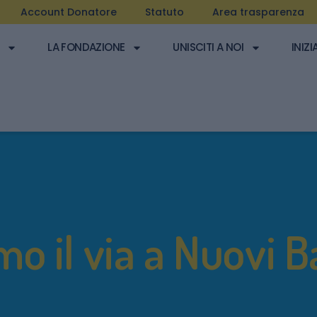
Account Donatore
Statuto
Area trasparenza
LA FONDAZIONE
UNISCITI A NOI
INIZI
mo il via a Nuovi B