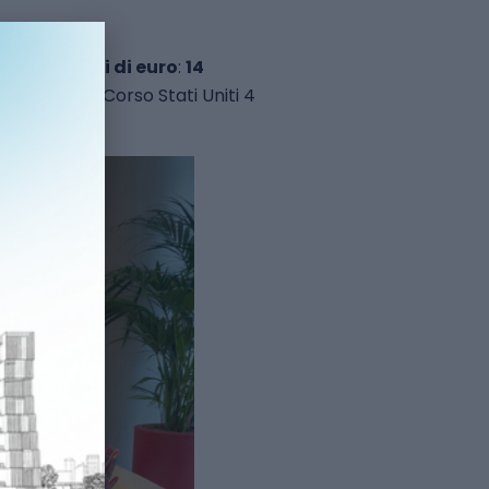
ltre 3 milioni di euro
:
14
la Torre di Corso Stati Uniti 4