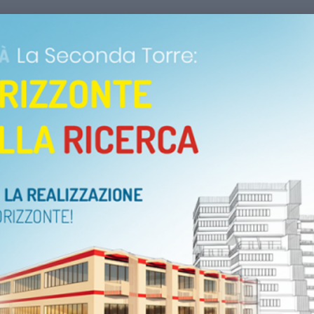
di di ricerca IRP 2024-2026
, mettendo a disposizione
o
amma giovedì 7 marzo all’Istituto di Ricerca Pediatrica nel
l’incontro con i potenziali nuovi sostenitori.