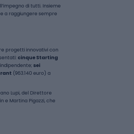
ll’impegno di tutti. Insieme
are a raggiungere sempre
re progetti innovativi con
sentati:
cinque Starting
 indipendente;
sei
Grant
(963.140 euro) a
ano Lupi, del Direttore
lin e Martina Pigazzi, che