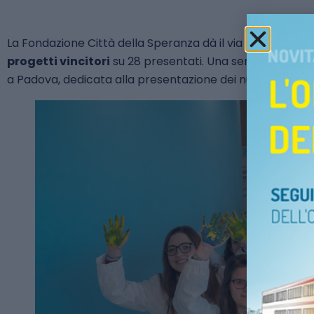
La Fondazione Città della Speranza dà il via ai
nuovi Ban
progetti vincitori
su 28 presentati. Una serata, in progr
a Padova, dedicata alla presentazione dei nuovi bandi e al