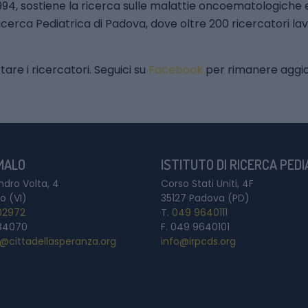
994, sostiene la ricerca sulle malattie oncoematologiche 
i Ricerca Pediatrica di Padova, dove oltre 200 ricercatori 
are i ricercatori. Seguici su
Facebook
per rimanere aggiorn
 MALO
ISTITUTO DI RICERCA PED
ndro Volta, 4
Corso Stati Uniti, 4F
o (VI)
35127 Padova (PD)
02972
T.
049 9640111
84070
F. 049 9640101
a@cittadellasperanza.org
info@irpcds.org