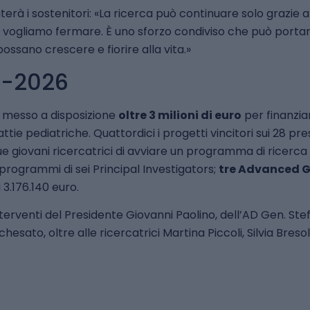
terà i sostenitori: «La ricerca può continuare solo grazie a
i vogliamo fermare. È uno sforzo condiviso che può port
ossano crescere e fiorire alla vita.»
4-2026
e messo a disposizione
oltre 3 milioni di euro
per finanzia
tie pediatriche. Quattordici i progetti vincitori sui 28 pre
 giovani ricercatrici di avviare un programma di ricerca
 programmi di sei Principal Investigators;
tre Advanced 
 3.176.140 euro.
nterventi del Presidente Giovanni Paolino, dell’AD Gen. Stef
hesato, oltre alle ricercatrici Martina Piccoli, Silvia Breso