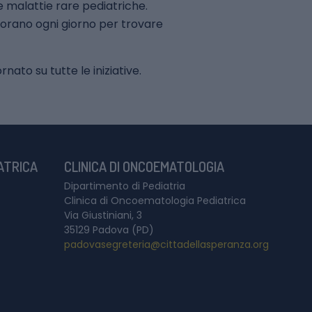
e malattie rare pediatriche.
lavorano ogni giorno per trovare
ato su tutte le iniziative.
IATRICA
CLINICA DI ONCOEMATOLOGIA
Dipartimento di Pediatria
Clinica di Oncoematologia Pediatrica
Via Giustiniani, 3
35129 Padova (PD)
padovasegreteria@cittadellasperanza.org