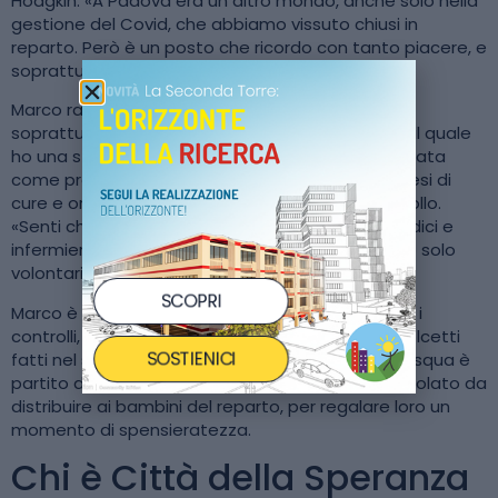
Hodgkin. «A Padova era un altro mondo, anche solo nella
gestione del Covid, che abbiamo vissuto chiusi in
reparto. Però è un posto che ricordo con tanto piacere, e
soprattutto ricordo le persone.»
Marco racconta di aver trovato «tanta umanità,
soprattutto da parte del professor Bisogno, per il quale
ho una stima immensa». La chemioterapia è andata
come previsto: Lodovica è guarita dopo nove mesi di
cure e ora va a Padova solo per le visite di controllo.
«Senti che c’è qualcosa di più: non sono solo medici e
infermieri, e i volontari della Fondazione non sono solo
volontari, tutti fanno il possibile.»
SCOPRI
Marco è pasticcere e, quando sale a Padova per i
controlli, porta ai piccoli pazienti ricoverati dei dolcetti
SOSTIENICI
fatti nel suo laboratorio. Ora che si avvicina la Pasqua è
partito da Ancona carico di piccole uova di cioccolato da
distribuire ai bambini del reparto, per regalare loro un
momento di spensieratezza.
Chi è Città della Speranza