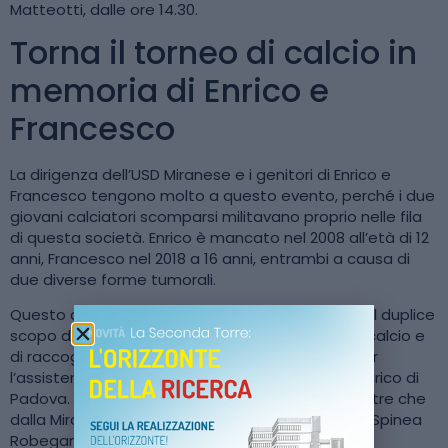
Matteotti, dalle ore 14.30.
Torna il torneo di calcio in
memoria di Enrico e
Francesco
La dirigenza dell’USD Miranese e i genitori di Enrico e
Francesco tengono molto a questo evento, perché i due
giovani calciatori scomparsi militavano proprio nelle fila
di questa società. Enrico è mancato nel 2008 all’età di 12
anni, Francesco nel 2018 a 16 anni, entrambi a causa di
due diverse forme tumorali.
Questo appuntamento di sport e solidarietà ha il duplice
scopo di ricordare la loro grande passione per il calcio e
di raccogliere fondi per la ricerca pediatrica e per
l’assistenza ai piccoli pazienti dell’hospice pediatrico di
Padova. L’invito a partecipare è stato accolto, oltre che
dalla Miranese, anche da S. Marco Stigliano e da Spinea
Robeganese/F. Salzano.