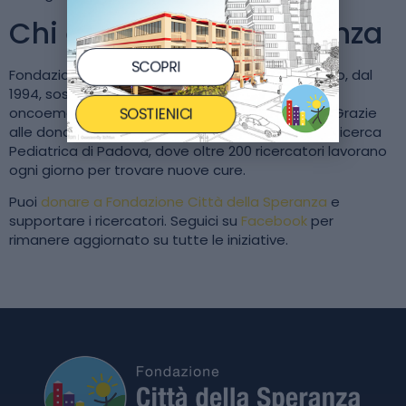
Chi è Città della Speranza
SCOPRI
Fondazione Città della Speranza Ente Filantropico, dal
1994, sostiene la ricerca sulle malattie
SOSTIENICI
oncoematologiche e malattie rare pediatriche. Grazie
alle donazioni ricevute, ha realizzato l’Istituto di Ricerca
Pediatrica di Padova, dove oltre 200 ricercatori lavorano
ogni giorno per trovare nuove cure.
Puoi
donare a Fondazione Città della Speranza
e
supportare i ricercatori. Seguici su
Facebook
per
rimanere aggiornato su tutte le iniziative.