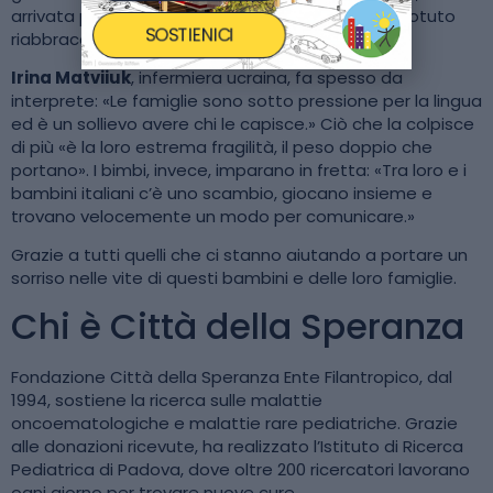
arrivata passando per il Trentino e a Natale ha potuto
SOSTIENICI
riabbracciare il papà.
Irina Matviiuk
, infermiera ucraina, fa spesso da
interprete: «Le famiglie sono sotto pressione per la lingua
ed è un sollievo avere chi le capisce.» Ciò che la colpisce
di più «è la loro estrema fragilità, il peso doppio che
portano». I bimbi, invece, imparano in fretta: «Tra loro e i
bambini italiani c’è uno scambio, giocano insieme e
trovano velocemente un modo per comunicare.»
Grazie a tutti quelli che ci stanno aiutando a portare un
sorriso nelle vite di questi bambini e delle loro famiglie.
Chi è Città della Speranza
Fondazione Città della Speranza Ente Filantropico, dal
1994, sostiene la ricerca sulle malattie
oncoematologiche e malattie rare pediatriche. Grazie
alle donazioni ricevute, ha realizzato l’Istituto di Ricerca
Pediatrica di Padova, dove oltre 200 ricercatori lavorano
ogni giorno per trovare nuove cure.