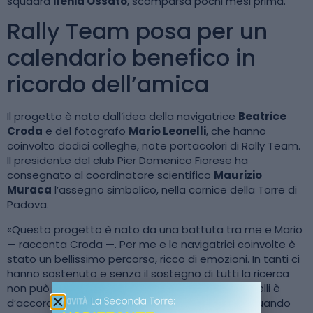
squadra
Ilenia Ossato
, scomparsa pochi mesi prima.
Rally Team posa per un
calendario benefico in
ricordo dell’amica
Il progetto è nato dall’idea della navigatrice
Beatrice
Croda
e del fotografo
Mario Leonelli
, che hanno
coinvolto dodici colleghe, note portacolori di Rally Team.
Il presidente del club Pier Domenico Fiorese ha
consegnato al coordinatore scientifico
Maurizio
Muraca
l’assegno simbolico, nella cornice della Torre di
Padova.
«Questo progetto è nato da una battuta tra me e Mario
— racconta Croda —. Per me e le navigatrici coinvolte è
stato un bellissimo percorso, ricco di emozioni. In tanti ci
hanno sostenuto e senza il sostegno di tutti la ricerca
non può andare avanti.» Anche il fotografo Leonelli è
d’accordo: «È stata una bellissima esperienza. Quando