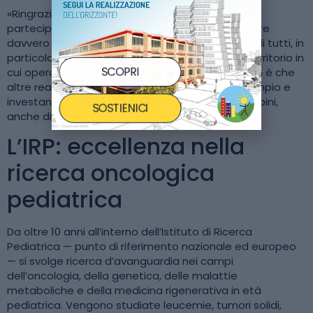
«Ringraziamo Tigotà e tutti coloro che hanno
partecipato a questa iniziativa. La ricerca, per fare
davvero la differenza, ha bisogno del sostegno di tutti, in
particolare delle aziende che hanno a cuore il territorio in
SCOPRI
cui operano e le generazioni future. Il mio augurio è che
altre realtà imprenditoriali seguano questo esempio e
investano sulla scienza e sul futuro di tutti i bambini,
SOSTIENICI
anche di quelli malati.»
L’IRP: eccellenza nella
ricerca oncologica
pediatrica
Da oltre 10 anni all’interno dell’Istituto di Ricerca
Pediatrica — punto di riferimento nazionale ed europeo
— si svolge ricerca d’avanguardia nei campi
dell’oncologia, della genetica, delle malattie
metaboliche e della medicina rigenerativa in età
pediatrica. Vengono studiate leucemie, tumori solidi,