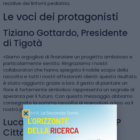
recidive dei linfomi pediatrici.
Le voci dei protagonisti
Tiziano Gottardo, Presidente
di Tigotà
«Siamo orgogliosi di finanziare un progetto ambizioso e
particolarmente sentito. Ringraziamo i nostri
collaboratori che hanno spiegato il nobile scopo della
raccolta e tutti i nostri affezionati clienti: questo risultato
è stato raggiunto grazie a loro. Il gesto di piantare un
fiore è fortemente simbolico: rappresenta un segnale di
speranza per il futuro. Con questo messaggio abbiamo
consegnato la somma raccolta ai ricercatori, a loro va il
nostro più grande in bocca al lupo.»
Luca Primavera, AD dell’IRP
Città della Speranza